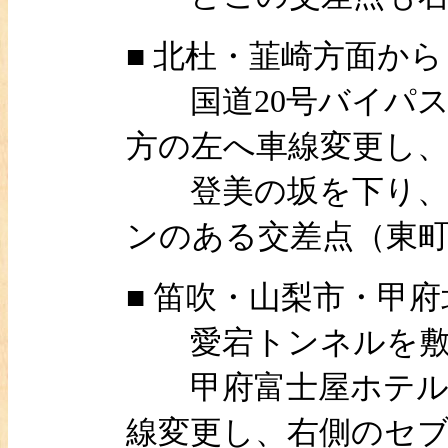
■ 北杜・韮崎方面から
国道20号バイパス
方の左へ車線変更し、
登美の坂を下り、牛
ンのある交差点（東
■ 笛吹・山梨市・甲
愛宕トンネルを敷
甲府富士屋ホテルを
線変更し、右側のセ