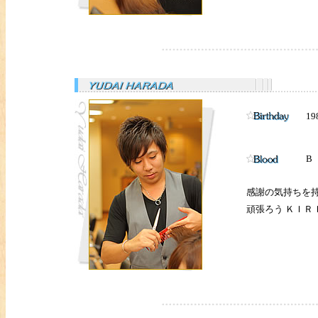
19
B
感謝の気持ちを
頑張ろう ＫＩＲ